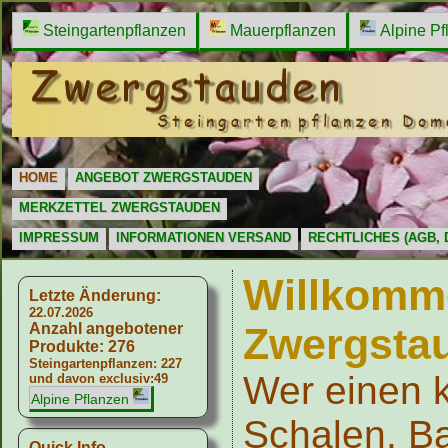
Steingartenpflanzen
Mauerpflanzen
Alpine Pf
HOME
ANGEBOT ZWERGSTAUDEN
MERKZETTEL ZWERGSTAUDEN
IMPRESSUM
INFORMATIONEN VERSAND
RECHTLICHES (AGB,
Willkomme
Letzte Änderung:
22.07.2026
Anzahl angebotener
Zwergstau
Produkte: 276
Steingartenpflanzen: 227
Wer einen k
und davon exclusiv:49
Alpine Pflanzen
Schalen, B
Quick Info...